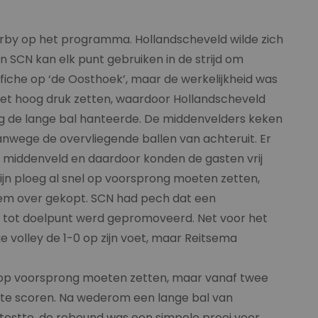
rby op het programma. Hollandscheveld wilde zich
 SCN kan elk punt gebruiken in de strijd om
iche op ‘de Oosthoek’, maar de werkelijkheid was
met hoog druk zetten, waardoor Hollandscheveld
ig de lange bal hanteerde. De middenvelders keken
vanwege de overvliegende ballen van achteruit. Er
 middenveld en daardoor konden de gasten vrij
 zijn ploeg al snel op voorsprong moeten zetten,
em over gekopt. SCN had pech dat een
t tot doelpunt werd gepromoveerd. Net voor het
 volley de 1-0 op zijn voet, maar Reitsema
am op voorsprong moeten zetten, maar vanaf twee
m te scoren. Na wederom een lange bal van
testte, de rebound was een simpele prooi voor