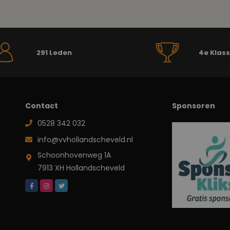
291 Leden
4e Klas
Contact
Sponsoren
0528 342 032
info@vvhollandscheveld.nl
Schoonhovenweg 1A
7913 XH Hollandscheveld