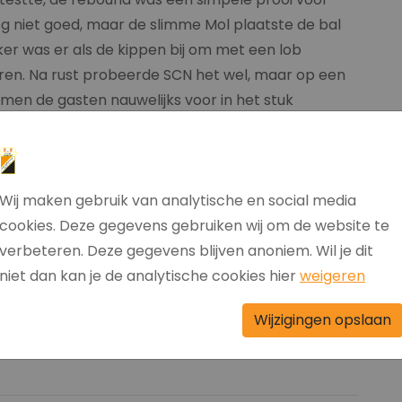
nog niet goed, maar de slimme Mol plaatste de bal
jker was er als de kippen bij om met een lob
ren. Na rust probeerde SCN het wel, maar op een
men de gasten nauwelijks voor in het stuk
gestuurd, en hoewel Guichelaar vlagde mocht hij
Daarmee was de koek nog niet op. Een schitterende
ijker belanden en met een prachtige assist gaf hij
r de gang naar het net te laten maken.
Wij maken gebruik van analytische en social media
of het stond 5-0 en weer was het Strijker die de
cookies. Deze gegevens gebruiken wij om de website te
verwinning blijft Hollandscheveld koploper op
verbeteren. Deze gegevens blijven anoniem. Wil je dit
k staat de wedstrijd tegen SVBO op het
niet dan kan je de analytische cookies hier
weigeren
Wijzigingen opslaan