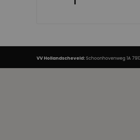
1
VV Hollandscheveld:
Schoonhovenweg 1A 7913