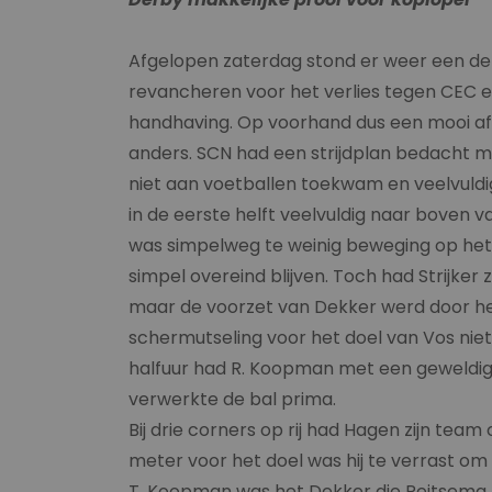
Afgelopen zaterdag stond er weer een de
revancheren voor het verlies tegen CEC en
handhaving. Op voorhand dus een mooi aff
anders. SCN had een strijdplan bedacht 
niet aan voetballen toekwam en veelvuld
in de eerste helft veelvuldig naar boven 
was simpelweg te weinig beweging op het
simpel overeind blijven. Toch had Strijker
maar de voorzet van Dekker werd door h
schermutseling voor het doel van Vos nie
halfuur had R. Koopman met een geweldige
verwerkte de bal prima.
Bij drie corners op rij had Hagen zijn te
meter voor het doel was hij te verrast o
T. Koopman was het Dekker die Reitsema 