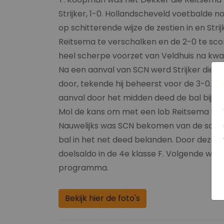
Strijker, 1-0. Hollandscheveld voetbalde 
op schitterende wijze de zestien in en Stri
Reitsema te verschalken en de 2-0 te sco
heel scherpe voorzet van Veldhuis na kwa
Na een aanval van SCN werd Strijker diep 
door, tekende hij beheerst voor de 3-0. 
aanval door het midden deed de bal bij Str
Mol de kans om met een lob Reitsema wee
Nauwelijks was SCN bekomen van de schrik 
bal in het net deed belanden. Door deze o
doelsaldo in de 4e klasse F. Volgende wee
programma.
Bekijk hier de foto's