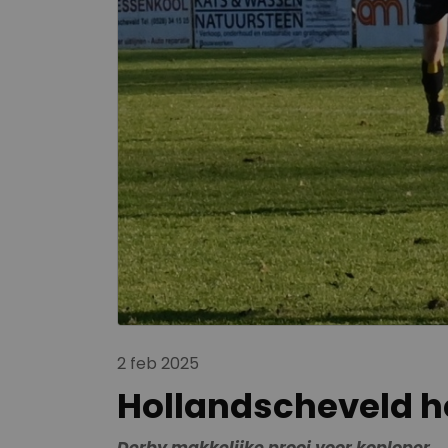
2 feb 2025
Hollandscheveld h
Derby makkelijke prooi voor koploper