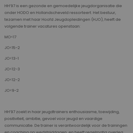
HH’97 is een gezonde en gemoedelijke jeugdorganisatie die
onder HODO en Hollandscheveld ressorteert. Het bestuur,
tezamen met haar Hoofd Jeugdopleidingen (HJO), heeft de
volgende trainer vacatures openstaan:
MO<17
JO<15-2
JO<13-1
JO<12-3
JO<12-2
JO<9-2
HH’97 zoekt in haar jeugdtrainers enthousiasme, toewijding,
positiviteit, ambitie, gevoel voor jeugd en vaardige
communicatie. De trainer is verantwoordelijk voor de trainingen
en coaching op wedstrijddagen, en heeft regelmatig overleg