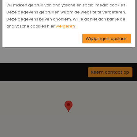
Wij maken gebruik van analytische en social media cookies.
Deze gegevens gebruiken wij om de website te verbeteren.
Deze gegevens blijven anoniem. Wil je dit niet dan kan je de
Ook interessant
analytische cookies hier
weigeren
Wijzigingen opslaan
Activiteiten
Neem contact op