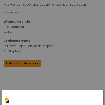
Het was een super geslaagde fietstocht en kubb dag!!!
De uitslag:
Winnaarsronde
1e de Bassies
2e LW
Verliezersronde
1e Hamburger Gert en de siepels
2e Staphorst
Foto's Kubbtoernooi
Bericht delen