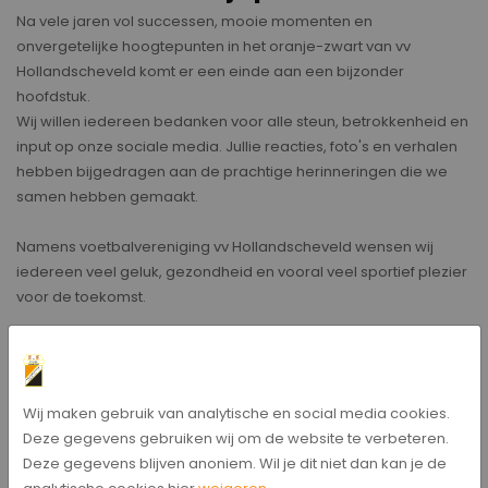
Na vele jaren vol successen, mooie momenten en
onvergetelijke hoogtepunten in het oranje-zwart van vv
Hollandscheveld komt er een einde aan een bijzonder
hoofdstuk.
Wij willen iedereen bedanken voor alle steun, betrokkenheid en
input op onze sociale media. Jullie reacties, foto's en verhalen
hebben bijgedragen aan de prachtige herinneringen die we
samen hebben gemaakt.
Namens voetbalvereniging vv Hollandscheveld wensen wij
iedereen veel geluk, gezondheid en vooral veel sportief plezier
voor de toekomst.
Bedankt namens de PR commissie
Wij maken gebruik van analytische en social media cookies.
Bericht delen
Deze gegevens gebruiken wij om de website te verbeteren.
Deze gegevens blijven anoniem. Wil je dit niet dan kan je de