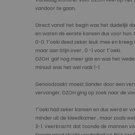
vandoor te gaan.
Direct vanaf het begin was het duidelijk 
en waren de eerste kansen dus voor hun.
0-0. T'oeki deed zeker leuk mee en kreeg v
maar aan Stijn over , 0 -1 voor T'oeki.
DZOH gaf nog meer gas en was het weder
minuut was het wel raak 1-1.
Genoodzaakt moest Sander door een vervel
vervanger. DZOH ging op zoek naar de voor
T'oeki had zeker kansen en dus werd er vo
minder uit de kleedkamer , maar zoals wel
3-1. Veerkracht dat toonde de mannen va
Serwin werd slecht verdedigd en Rick profi