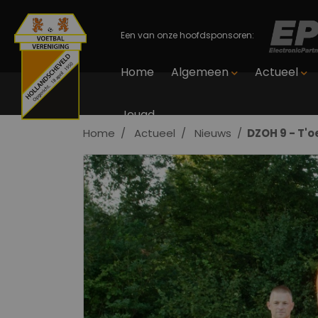
Een van onze hoofdsponsoren:
Home
Algemeen
Actueel
Jeugd
Home
Actueel
Nieuws
DZOH 9 - T'o