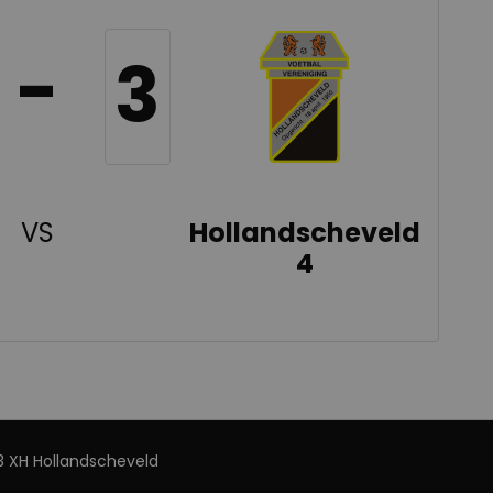
-
3
VS
Hollandscheveld
4
 XH Hollandscheveld