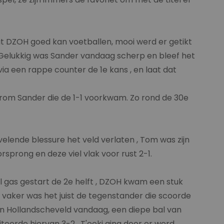
dat DZOH goed kan voetballen, mooi werd er getikt
 Gelukkig was Sander vandaag scherp en bleef het
ia een rappe counter de 1e kans , en laat dat
om Sander die de 1-1 voorkwam. Zo rond de 30e
ende blessure het veld verlaten , Tom was zijn
sprong en deze viel vlak voor rust 2-1.
l gas gestart de 2e helft , DZOH kwam een stuk
 vaker was het juist de tegenstander die scoorde
n Hollandscheveld vandaag, een diepe bal van
teerde hiervan 3-2 . T'oeki ging door er werd