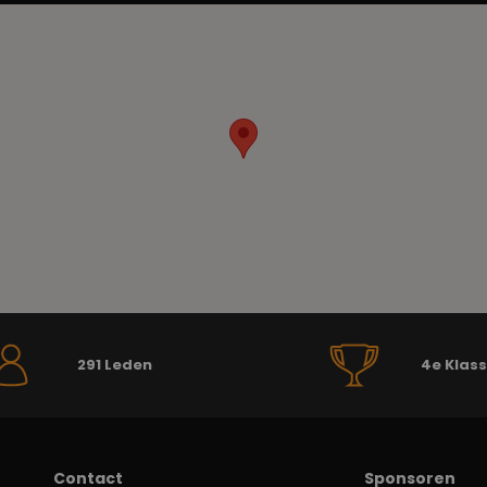
291 Leden
4e Klas
Contact
Sponsoren