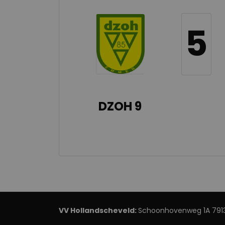
5
DZOH 9
VV Hollandscheveld:
Schoonhovenweg 1A 7913