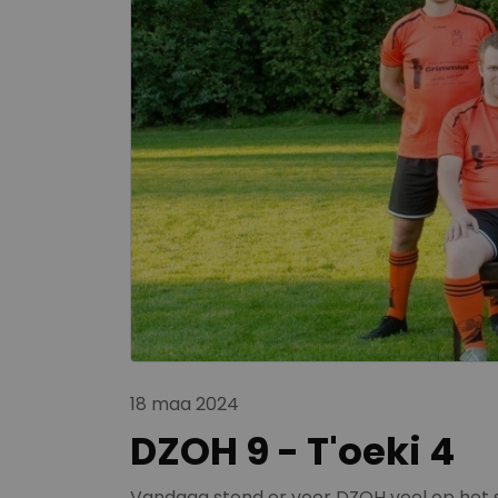
18 maa 2024
DZOH 9 - T'oeki 4
Vandaag stond er voor DZOH veel op het sp