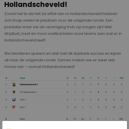
Hollandscheveld!
Zowel het 1e als het 2e elftal van vv Hollandscheveld hebben
zich knap weten te plaatsen voor de volgende ronde. Een
prestatie waar we als vereniging trots op mogen zijn! Met
strijdlust, inzet en mooi voetbal lieten onze teams zien wat er in
Hollandscheveld leeft.
We feliciteren spelers en staf met dit dubbele succes en kijken
uit naar de volgende ronde. Samen maken we er weer iets
moois van – vooruit Hollandscheveld!