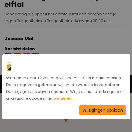
elftal
Donderdag a.s. speelt het eerste elftal een oefenwedstrijd
tegen Bergentheim in Bergentheim. Aanvang 20.00 uur
Jessica Mol
Bericht delen
Wij maken gebruik van analytische en social media cookies.
Neem contact op
Deze gegevens gebruiken wij om de website te verbeteren.
Deze gegevens blijven anoniem. Wil je dit niet dan kan je de
analytische cookies hier
weigeren
Wijzigingen opslaan