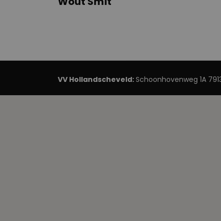
Wout Smit
VV Hollandscheveld:
Schoonhovenweg 1A 7913