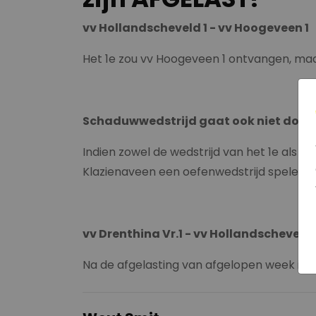
vv Hollandscheveld 1 - vv Hoogeveen 1
Het 1e zou vv Hoogeveen 1 ontvangen, maar
Schaduwwedstrijd gaat ook niet door:
Indien zowel de wedstrijd van het 1e als d
Klazienaveen een oefenwedstrijd spelen, ma
vv Drenthina Vr.1 - vv Hollandscheveld 
Na de afgelasting van afgelopen week is 