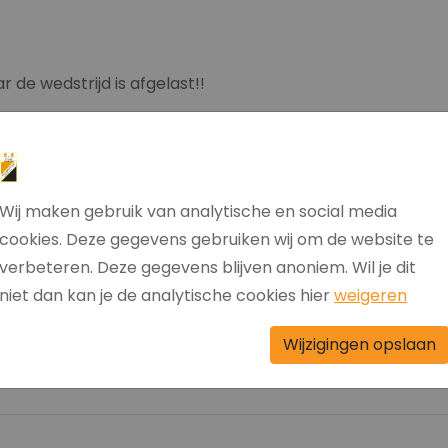
 de wedstrijd is afgelast!!
Wij maken gebruik van analytische en social media
ie van fc Klazienaveen 1 worden afgelast dan zouhet 1e om 
cookies. Deze gegevens gebruiken wij om de website te
ar ook deze wedstrijd gaat niet door. Het 1e traint om 13
verbeteren. Deze gegevens blijven anoniem. Wil je dit
niet dan kan je de analytische cookies hier
weigeren
Vr.2
Wijzigingen opslaan
ook de wedstrijd van vandaag afgelast voor Vrouwen 2.