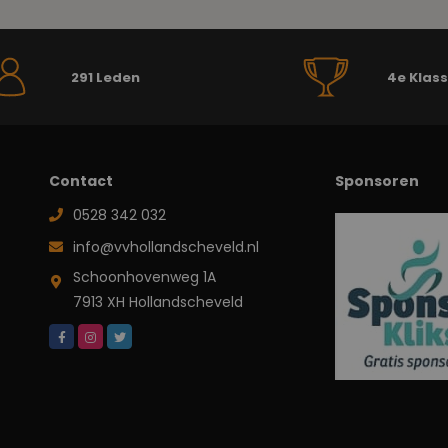
291 Leden
4e Klas
Contact
Sponsoren
0528 342 032
info@vvhollandscheveld.nl
Schoonhovenweg 1A
7913 XH Hollandscheveld