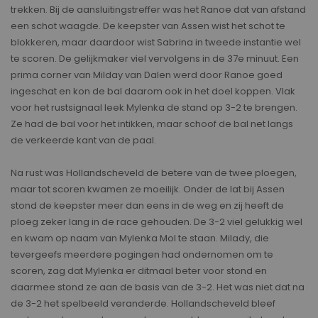
trekken. Bij de aansluitingstreffer was het Ranoe dat van afstand
een schot waagde. De keepster van Assen wist het schot te
blokkeren, maar daardoor wist Sabrina in tweede instantie wel
te scoren. De gelijkmaker viel vervolgens in de 37e minuut. Een
prima corner van Milday van Dalen werd door Ranoe goed
ingeschat en kon de bal daarom ook in het doel koppen. Vlak
voor het rustsignaal leek Mylenka de stand op 3-2 te brengen.
Ze had de bal voor het intikken, maar schoof de bal net langs
de verkeerde kant van de paal.
Na rust was Hollandscheveld de betere van de twee ploegen,
maar tot scoren kwamen ze moeilijk. Onder de lat bij Assen
stond de keepster meer dan eens in de weg en zij heeft de
ploeg zeker lang in de race gehouden. De 3-2 viel gelukkig wel
en kwam op naam van Mylenka Mol te staan. Milady, die
tevergeefs meerdere pogingen had ondernomen om te
scoren, zag dat Mylenka er ditmaal beter voor stond en
daarmee stond ze aan de basis van de 3-2. Het was niet dat na
de 3-2 het spelbeeld veranderde. Hollandscheveld bleef