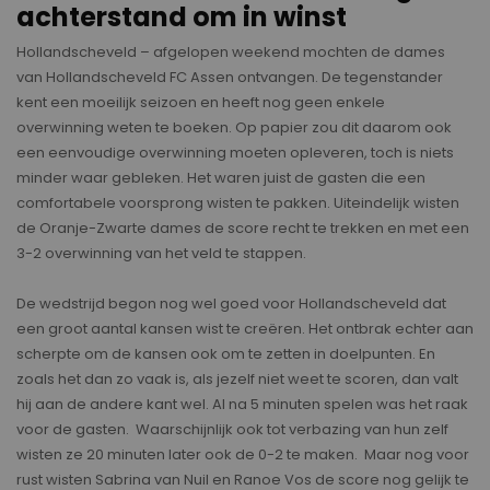
achterstand om in winst
Hollandscheveld – afgelopen weekend mochten de dames
van Hollandscheveld FC Assen ontvangen. De tegenstander
kent een moeilijk seizoen en heeft nog geen enkele
overwinning weten te boeken. Op papier zou dit daarom ook
een eenvoudige overwinning moeten opleveren, toch is niets
minder waar gebleken. Het waren juist de gasten die een
comfortabele voorsprong wisten te pakken. Uiteindelijk wisten
de Oranje-Zwarte dames de score recht te trekken en met een
3-2 overwinning van het veld te stappen.
De wedstrijd begon nog wel goed voor Hollandscheveld dat
een groot aantal kansen wist te creëren. Het ontbrak echter aan
scherpte om de kansen ook om te zetten in doelpunten. En
zoals het dan zo vaak is, als jezelf niet weet te scoren, dan valt
hij aan de andere kant wel. Al na 5 minuten spelen was het raak
voor de gasten. Waarschijnlijk ook tot verbazing van hun zelf
wisten ze 20 minuten later ook de 0-2 te maken. Maar nog voor
rust wisten Sabrina van Nuil en Ranoe Vos de score nog gelijk te