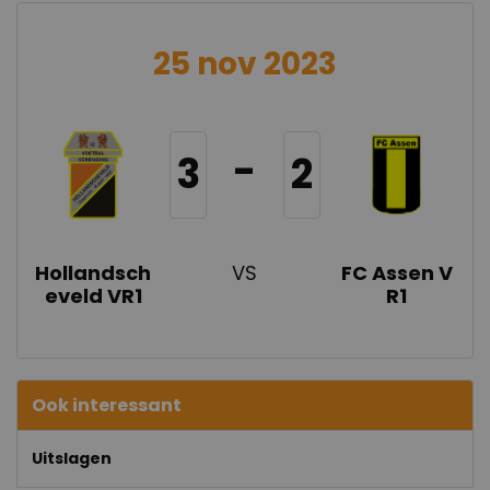
25 nov 2023
-
3
2
Hollandsch
VS
FC Assen V
eveld VR1
R1
Ook interessant
Uitslagen