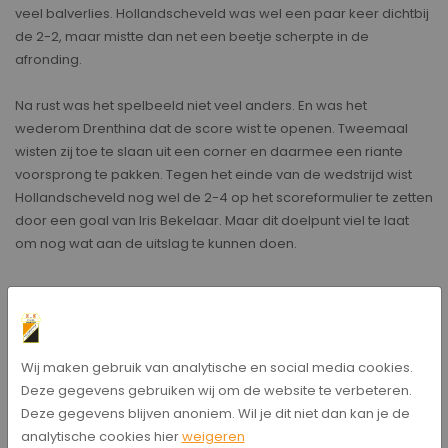
veel balverlies. Hollandscheveld was wel een paar keer dichtbij
de 2-2, maar mistte dan net een beetje scherpte in de
afronding.
Na rust was het spelbeeld niet veel anders. En was het
wederom Drenthina dat de score wist te openen. Tweemaal
wisten zij toe te slaan uit een corner en daarmee een riante
voorsprong te pakken. Tegen het einde van de wedstrijd wist
Hollandscheveld nog wel de 2-4 op het scoreformulier te zetten
door een goal van Iris Bekelaar. Maar dit doelpunt viel te laat
om nog wat aan de uitslag te kunnen doen.
Bericht delen
Wij maken gebruik van analytische en social media cookies.
Deze gegevens gebruiken wij om de website te verbeteren.
Deze gegevens blijven anoniem. Wil je dit niet dan kan je de
analytische cookies hier
weigeren