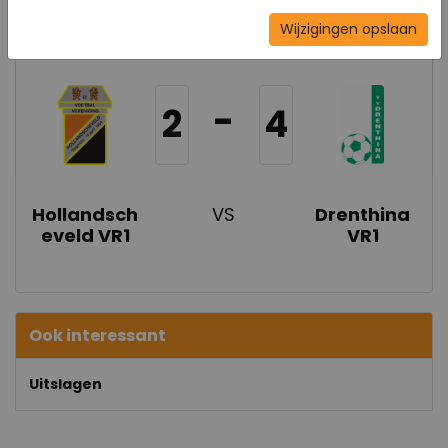
10 feb 2024
Wijzigingen opslaan
-
2
4
Hollandsch
VS
Drenthina
eveld VR1
VR1
Ook interessant
Uitslagen