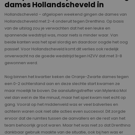
dames Hollandscheveld in
Hollandscheveld – afgelopen weekend gingen de dames van
Hollandscheveld met 2-4 onderuit tegen Drenthina. Op basis
van de uitslag zou je verwachten dat het een leuke en
spannende wedstrijd was, maar niets is minder waar. Van
beide kanten was het spel slordig en daardoor oogde het oog
passief. Voor Hollandscheveld komt dit verlies ook redelijk
onverwacht na de goede wedstrijd tegen HZVV dat met 3-8
gewonnen werd.
Nog binnen het kwartier keken de Oranje-Zwarte dames tegen
een 0-2 achterstand aan en deze slechte start kwamen ze
maar moeilijk te boven. De aansluitingstreffer van Mylenka Mol
viel dan wel in de 16e minuut, maar het spel kwam niet echt op
gang. Vooral op het middenveld was er veel balverlies en
achterin waren ook niet alle acties even succesvol. Dit zorgde
ervoor dat de ruimtes tussen de aanvallers en de rest van het
team behoorlijk groot waren. Maar het was niet zo dat Drenthina
dankbaar gebruik maakte van de situatie, ook bij hen was er