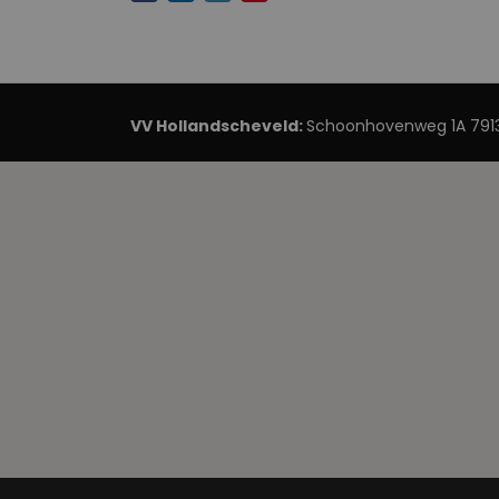
VV Hollandscheveld:
Schoonhovenweg 1A 7913