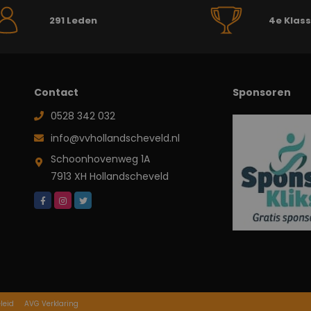
291 Leden
4e Klas
Contact
Sponsoren
0528 342 032
info@vvhollandscheveld.nl
Schoonhovenweg 1A
7913 XH Hollandscheveld
leid
AVG Verklaring