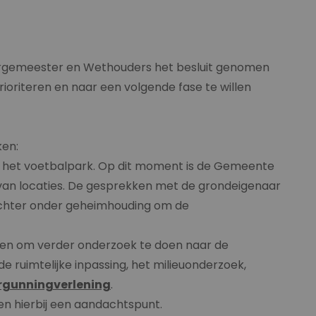
urgemeester en Wethouders het besluit genomen
rioriteren en naar een volgende fase te willen
ken:
 het voetbalpark. Op dit moment is de Gemeente
an locaties. De gesprekken met de grondeigenaar
 echter onder geheimhouding om de
len om verder onderzoek te doen naar de
de ruimtelijke inpassing, het milieuonderzoek,
rgunningverlening
.
n hierbij een aandachtspunt.