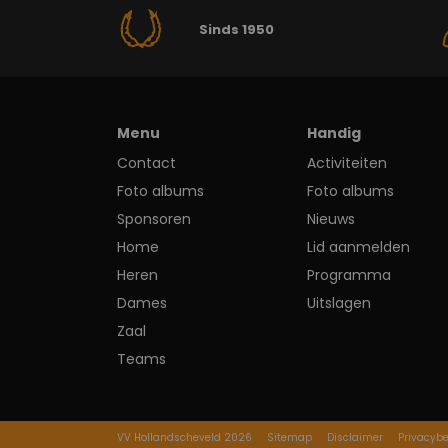
Sinds 1950
Menu
Handig
Contact
Activiteiten
Foto albums
Foto albums
Sponsoren
Nieuws
Home
Lid aanmelden
Heren
Programma
Dames
Uitslagen
Zaal
Teams
VV Hollandscheveld 2026
Sitemap
Disclaimer
Privacybe