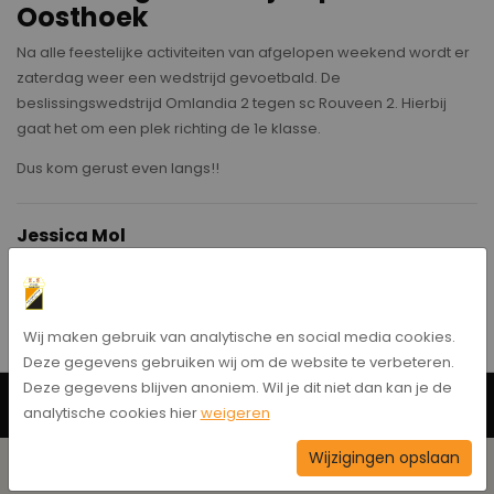
Oosthoek
Na alle feestelijke activiteiten van afgelopen weekend wordt er
zaterdag weer een wedstrijd gevoetbald. De
beslissingswedstrijd Omlandia 2 tegen sc Rouveen 2. Hierbij
gaat het om een plek richting de 1e klasse.
Dus kom gerust even langs!!
Jessica Mol
Bericht delen
Wij maken gebruik van analytische en social media cookies.
Deze gegevens gebruiken wij om de website te verbeteren.
Deze gegevens blijven anoniem. Wil je dit niet dan kan je de
Neem contact op
analytische cookies hier
weigeren
Wijzigingen opslaan