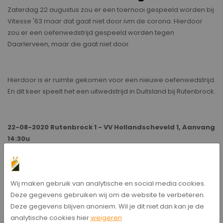
Zaterdag 22 augustus zou er een toernooi gespeeld worden bij
Vitesse '63 maar dat gaat niet door ivm de corona. Hierdoor
zou er een oefenwedstrijd gespeeld worden tegen
Daarlerveen, maar die gaat niet door.
Hierdoor is er ruimte gekomen voor een nieuwe oefenwedstrijd.
En dit keer speelt het een uitwedstrijd in Duitsland bij Rutenbrock.
22-08-2020 Rutenbrock 1 - VV Hollandscheveld 1, Aanvang
14:30u
Nick Steenkamp
Wij maken gebruik van analytische en social media cookies.
Bericht delen
Deze gegevens gebruiken wij om de website te verbeteren.
Deze gegevens blijven anoniem. Wil je dit niet dan kan je de
analytische cookies hier
weigeren