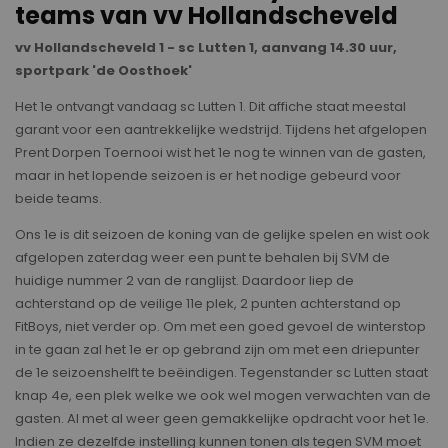
teams van vv Hollandscheveld
vv Hollandscheveld 1 - sc Lutten 1, aanvang 14.30 uur,
sportpark 'de Oosthoek'
Het 1e ontvangt vandaag sc Lutten 1. Dit affiche staat meestal
garant voor een aantrekkelijke wedstrijd. Tijdens het afgelopen
Prent Dorpen Toernooi wist het 1e nog te winnen van de gasten,
maar in het lopende seizoen is er het nodige gebeurd voor
beide teams.
Ons 1e is dit seizoen de koning van de gelijke spelen en wist ook
afgelopen zaterdag weer een punt te behalen bij SVM de
huidige nummer 2 van de ranglijst. Daardoor liep de
achterstand op de veilige 11e plek, 2 punten achterstand op
FitBoys, niet verder op. Om met een goed gevoel de winterstop
in te gaan zal het 1e er op gebrand zijn om met een driepunter
de 1e seizoenshelft te beëindigen. Tegenstander sc Lutten staat
knap 4e, een plek welke we ook wel mogen verwachten van de
gasten. Al met al weer geen gemakkelijke opdracht voor het 1e.
Indien ze dezelfde instelling kunnen tonen als tegen SVM moet